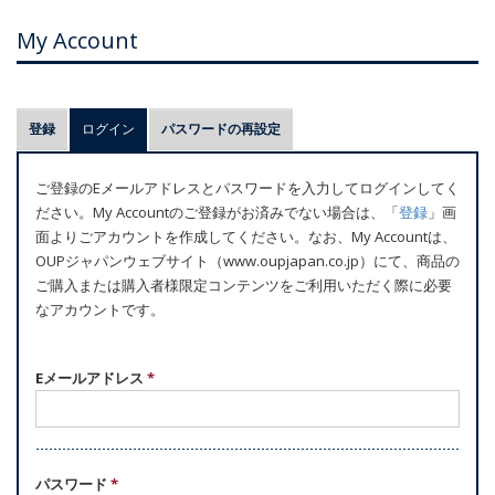
My Account
プ
登録
ログイン
(アクティブなタブ)
パスワードの再設定
ラ
イ
ご登録のEメールアドレスとパスワードを入力してログインしてく
マ
ださい。My Accountのご登録がお済みでない場合は、「
登録
」画
リ
面よりごアカウントを作成してください。なお、My Accountは、
ー
OUPジャパンウェブサイト（www.oupjapan.co.jp）にて、商品の
ご購入または購入者様限定コンテンツをご利用いただく際に必要
タ
なアカウントです。
ブ
Eメールアドレス
*
パスワード
*