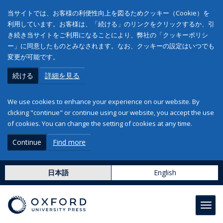
当サイトでは、お客様の利便性向上を図るためクッキー（Cookie）を
利用しています。お客様は、「続ける」のリンクをクリックするか、引
き続き当サイトをご利用になることにより、弊社の「クッキーポリシ
ー」に同意したものとみなされます。なお、クッキーの設定はいつでも
変更が可能です。
続ける
詳細を見る
We use cookies to enhance your experience on our website. By
clicking "continue" or continue using our website, you accept the use
of cookies. You can change the setting of cookies at any time.
Continue
Find more
日本語
English
Toggl
navig