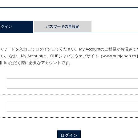
ログイン
(アクティブなタブ)
パスワードの再設定
ワードを入力してログインしてください。My Accountのご登録がお済み
なお、My Accountは、OUPジャパンウェブサイト（www.oupjapan.c
利用いただく際に必要なアカウントです。
ログイン