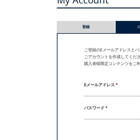
プ
登録
ラ
イ
ご登録のEメールアドレスとパス
ごアカウントを作成してください。
マ
購入者様限定コンテンツをご
リ
ー
Eメールアドレス
*
タ
パスワード
*
ブ