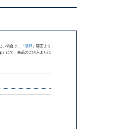
でない場合は、「
登録
」画面より
o.jp）にて、商品のご購入または