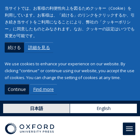
当サイトでは、お客様の利便性向上を図るためクッキー（Cookie）を
利用しています。お客様は、「続ける」のリンクをクリックするか、引
き続き当サイトをご利用になることにより、弊社の「クッキーポリシ
ー」に同意したものとみなされます。なお、クッキーの設定はいつでも
変更が可能です。
続ける
詳細を見る
We use cookies to enhance your experience on our website. By
clicking "continue" or continue using our website, you accept the use
of cookies. You can change the setting of cookies at any time.
Continue
Find more
日本語
English
Toggl
navig