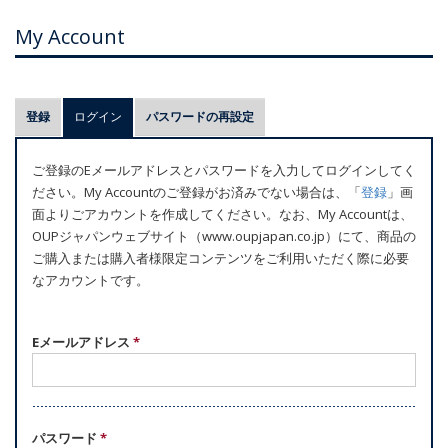
My Account
プ
登録
ログイン
(アクティブなタブ)
パスワードの再設定
ラ
イ
ご登録のEメールアドレスとパスワードを入力してログインしてく
マ
ださい。My Accountのご登録がお済みでない場合は、「
登録
」画
リ
面よりごアカウントを作成してください。なお、My Accountは、
ー
OUPジャパンウェブサイト（www.oupjapan.co.jp）にて、商品の
ご購入または購入者様限定コンテンツをご利用いただく際に必要
タ
なアカウントです。
ブ
Eメールアドレス
*
パスワード
*