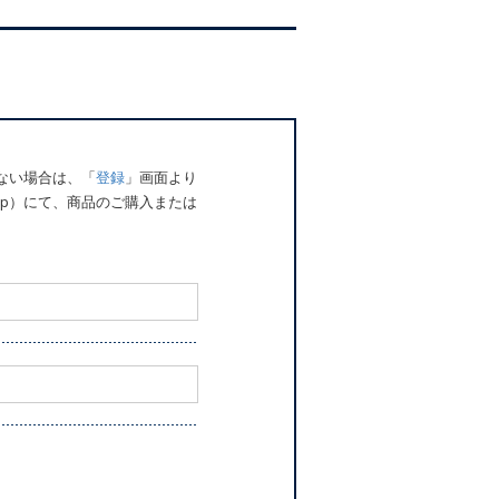
でない場合は、「
登録
」画面より
o.jp）にて、商品のご購入または