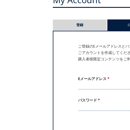
プ
登録
ラ
イ
ご登録のEメールアドレスとパス
ごアカウントを作成してください。
マ
購入者様限定コンテンツをご
リ
ー
Eメールアドレス
*
タ
パスワード
*
ブ