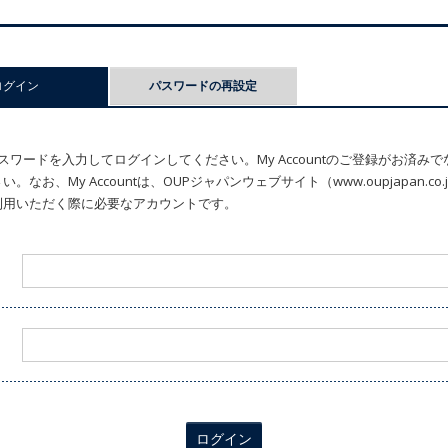
ログイン
(アクティブなタブ)
パスワードの再設定
ワードを入力してログインしてください。My Accountのご登録がお済み
なお、My Accountは、OUPジャパンウェブサイト（www.oupjapan.c
利用いただく際に必要なアカウントです。
ログイン