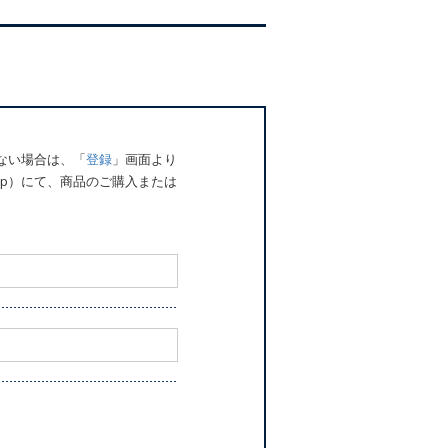
でない場合は、「
登録
」画面より
o.jp）にて、商品のご購入または