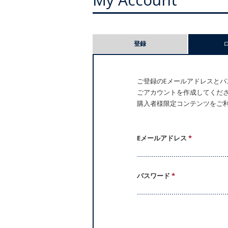
プ
登録
ラ
イ
ご登録のEメールアドレスとパス
ごアカウントを作成してください。
マ
購入者様限定コンテンツをご
リ
ー
Eメールアドレス
*
タ
パスワード
*
ブ