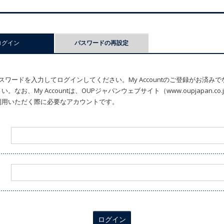
ログイン
(アクティブなタブ)
パスワードの再設定
ワードを入力してログインしてください。My Accountのご登録がお済み
なお、My Accountは、OUPジャパンウェブサイト（www.oupjapan.c
利用いただく際に必要なアカウントです。
ログイン