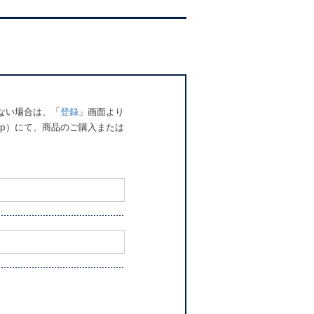
でない場合は、「
登録
」画面より
o.jp）にて、商品のご購入または