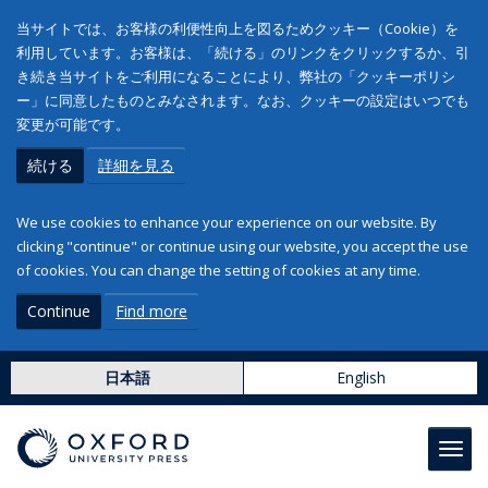
当サイトでは、お客様の利便性向上を図るためクッキー（Cookie）を
利用しています。お客様は、「続ける」のリンクをクリックするか、引
き続き当サイトをご利用になることにより、弊社の「クッキーポリシ
ー」に同意したものとみなされます。なお、クッキーの設定はいつでも
変更が可能です。
続ける
詳細を見る
We use cookies to enhance your experience on our website. By
clicking "continue" or continue using our website, you accept the use
of cookies. You can change the setting of cookies at any time.
Continue
Find more
日本語
English
Toggl
navig