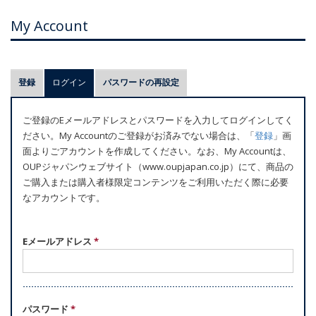
My Account
プ
登録
ログイン
(アクティブなタブ)
パスワードの再設定
ラ
イ
ご登録のEメールアドレスとパスワードを入力してログインしてく
マ
ださい。My Accountのご登録がお済みでない場合は、「
登録
」画
リ
面よりごアカウントを作成してください。なお、My Accountは、
ー
OUPジャパンウェブサイト（www.oupjapan.co.jp）にて、商品の
ご購入または購入者様限定コンテンツをご利用いただく際に必要
タ
なアカウントです。
ブ
Eメールアドレス
*
パスワード
*