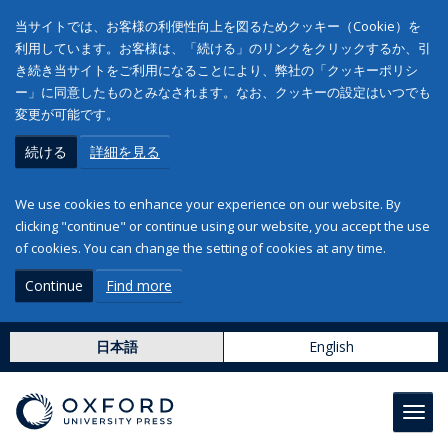
当サイトでは、お客様の利便性向上を図るためクッキー（Cookie）を
利用しています。お客様は、「続ける」のリンクをクリックするか、引
き続き当サイトをご利用になることにより、弊社の「クッキーポリシ
ー」に同意したものとみなされます。なお、クッキーの設定はいつでも
変更が可能です。
続ける
詳細を見る
We use cookies to enhance your experience on our website. By
clicking "continue" or continue using our website, you accept the use
of cookies. You can change the setting of cookies at any time.
Continue
Find more
日本語
English
Toggl
navig