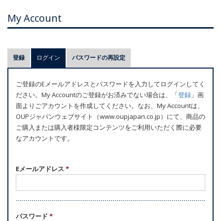
My Account
プ
登録
ログイン
(アクティブなタブ)
パスワードの再設定
ラ
イ
ご登録のEメールアドレスとパスワードを入力してログインしてく
マ
ださい。My Accountのご登録がお済みでない場合は、「
登録
」画
リ
面よりごアカウントを作成してください。なお、My Accountは、
ー
OUPジャパンウェブサイト（www.oupjapan.co.jp）にて、商品の
ご購入または購入者様限定コンテンツをご利用いただく際に必要
タ
なアカウントです。
ブ
Eメールアドレス
*
パスワード
*