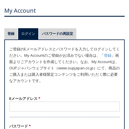
My Account
プ
登録
ログイン
(アクティブなタブ)
パスワードの再設定
ラ
イ
ご登録のEメールアドレスとパスワードを入力してログインしてく
マ
ださい。My Accountのご登録がお済みでない場合は、「
登録
」画
リ
面よりごアカウントを作成してください。なお、My Accountは、
ー
OUPジャパンウェブサイト（www.oupjapan.co.jp）にて、商品の
ご購入または購入者様限定コンテンツをご利用いただく際に必要
タ
なアカウントです。
ブ
Eメールアドレス
*
パスワード
*