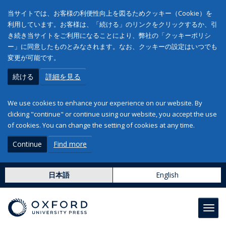
当サイトでは、お客様の利便性向上を図るためクッキー（Cookie）を
利用しています。お客様は、「続ける」のリンクをクリックするか、引
き続き当サイトをご利用になることにより、弊社の「クッキーポリシ
ー」に同意したものとみなされます。なお、クッキーの設定はいつでも
変更が可能です。
続ける
詳細を見る
We use cookies to enhance your experience on our website. By
clicking "continue" or continue using our website, you accept the use
of cookies. You can change the setting of cookies at any time.
Continue
Find more
日本語
English
Toggl
navig