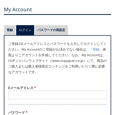
My Account
プ
登録
ログイン
(アクティブなタブ)
パスワードの再設定
ラ
イ
ご登録のEメールアドレスとパスワードを入力してログインしてく
マ
ださい。My Accountのご登録がお済みでない場合は、「
登録
」画
リ
面よりごアカウントを作成してください。なお、My Accountは、
ー
OUPジャパンウェブサイト（www.oupjapan.co.jp）にて、商品の
ご購入または購入者様限定コンテンツをご利用いただく際に必要
タ
なアカウントです。
ブ
Eメールアドレス
*
パスワード
*