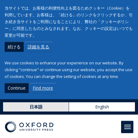
当サイトでは、お客様の利便性向上を図るためクッキー（Cookie）を
利用しています。お客様は、「続ける」のリンクをクリックするか、引
き続き当サイトをご利用になることにより、弊社の「クッキーポリシ
ー」に同意したものとみなされます。なお、クッキーの設定はいつでも
変更が可能です。
続ける
詳細を見る
We use cookies to enhance your experience on our website. By
clicking "continue" or continue using our website, you accept the use
of cookies. You can change the setting of cookies at any time.
Continue
Find more
日本語
English
Toggl
navig