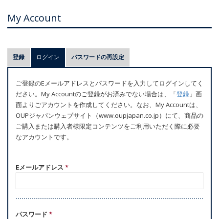
My Account
プ
登録
ログイン
(アクティブなタブ)
パスワードの再設定
ラ
イ
ご登録のEメールアドレスとパスワードを入力してログインしてく
マ
ださい。My Accountのご登録がお済みでない場合は、「
登録
」画
リ
面よりごアカウントを作成してください。なお、My Accountは、
ー
OUPジャパンウェブサイト（www.oupjapan.co.jp）にて、商品の
ご購入または購入者様限定コンテンツをご利用いただく際に必要
タ
なアカウントです。
ブ
Eメールアドレス
*
パスワード
*