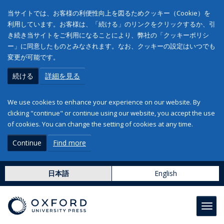
当サイトでは、お客様の利便性向上を図るためクッキー（Cookie）を
利用しています。お客様は、「続ける」のリンクをクリックするか、引
き続き当サイトをご利用になることにより、弊社の「クッキーポリシ
ー」に同意したものとみなされます。なお、クッキーの設定はいつでも
変更が可能です。
続ける
詳細を見る
We use cookies to enhance your experience on our website. By
clicking "continue" or continue using our website, you accept the use
of cookies. You can change the setting of cookies at any time.
Continue
Find more
日本語
English
Toggl
navig