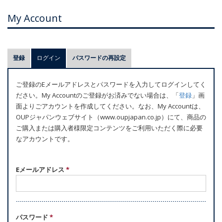
My Account
プ
登録
ログイン
(アクティブなタブ)
パスワードの再設定
ラ
イ
ご登録のEメールアドレスとパスワードを入力してログインしてく
マ
ださい。My Accountのご登録がお済みでない場合は、「
登録
」画
リ
面よりごアカウントを作成してください。なお、My Accountは、
ー
OUPジャパンウェブサイト（www.oupjapan.co.jp）にて、商品の
ご購入または購入者様限定コンテンツをご利用いただく際に必要
タ
なアカウントです。
ブ
Eメールアドレス
*
パスワード
*