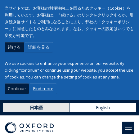
当サイトでは、お客様の利便性向上を図るためクッキー（Cookie）を
利用しています。お客様は、「続ける」のリンクをクリックするか、引
き続き当サイトをご利用になることにより、弊社の「クッキーポリシ
ー」に同意したものとみなされます。なお、クッキーの設定はいつでも
変更が可能です。
続ける
詳細を見る
We use cookies to enhance your experience on our website. By
clicking "continue" or continue using our website, you accept the use
of cookies. You can change the setting of cookies at any time.
Continue
Find more
日本語
English
Toggl
navig