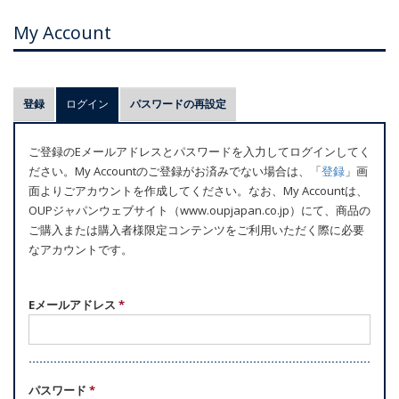
My Account
プ
登録
ログイン
(アクティブなタブ)
パスワードの再設定
ラ
イ
ご登録のEメールアドレスとパスワードを入力してログインしてく
マ
ださい。My Accountのご登録がお済みでない場合は、「
登録
」画
リ
面よりごアカウントを作成してください。なお、My Accountは、
ー
OUPジャパンウェブサイト（www.oupjapan.co.jp）にて、商品の
ご購入または購入者様限定コンテンツをご利用いただく際に必要
タ
なアカウントです。
ブ
Eメールアドレス
*
パスワード
*