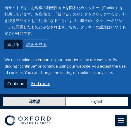
当サイトでは、お客様の利便性向上を図るためクッキー（Cookie）を
利用しています。お客様は、「続ける」のリンクをクリックするか、引
き続き当サイトをご利用になることにより、弊社の「クッキーポリシ
ー」に同意したものとみなされます。なお、クッキーの設定はいつでも
変更が可能です。
続ける
詳細を見る
We use cookies to enhance your experience on our website. By
clicking "continue" or continue using our website, you accept the use
of cookies. You can change the setting of cookies at any time.
Continue
Find more
日本語
English
Toggl
navig