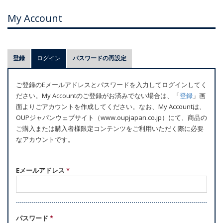
My Account
プ
登録
ログイン
(アクティブなタブ)
パスワードの再設定
ラ
イ
ご登録のEメールアドレスとパスワードを入力してログインしてく
マ
ださい。My Accountのご登録がお済みでない場合は、「
登録
」画
リ
面よりごアカウントを作成してください。なお、My Accountは、
ー
OUPジャパンウェブサイト（www.oupjapan.co.jp）にて、商品の
ご購入または購入者様限定コンテンツをご利用いただく際に必要
タ
なアカウントです。
ブ
Eメールアドレス
*
パスワード
*