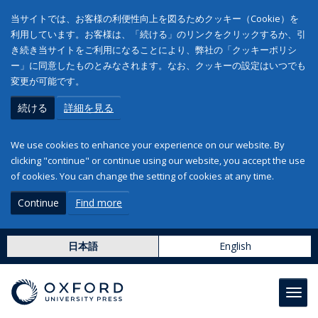
当サイトでは、お客様の利便性向上を図るためクッキー（Cookie）を
利用しています。お客様は、「続ける」のリンクをクリックするか、引
き続き当サイトをご利用になることにより、弊社の「クッキーポリシ
ー」に同意したものとみなされます。なお、クッキーの設定はいつでも
変更が可能です。
続ける
詳細を見る
We use cookies to enhance your experience on our website. By
clicking "continue" or continue using our website, you accept the use
of cookies. You can change the setting of cookies at any time.
Continue
Find more
日本語
English
Toggl
navig