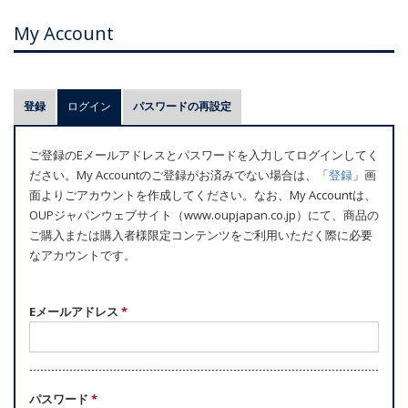
My Account
プ
登録
ログイン
(アクティブなタブ)
パスワードの再設定
ラ
イ
ご登録のEメールアドレスとパスワードを入力してログインしてく
マ
ださい。My Accountのご登録がお済みでない場合は、「
登録
」画
リ
面よりごアカウントを作成してください。なお、My Accountは、
ー
OUPジャパンウェブサイト（www.oupjapan.co.jp）にて、商品の
ご購入または購入者様限定コンテンツをご利用いただく際に必要
タ
なアカウントです。
ブ
Eメールアドレス
*
パスワード
*