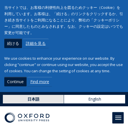
当サイトでは、お客様の利便性向上を図るためクッキー（Cookie）を
利用しています。お客様は、「続ける」のリンクをクリックするか、引
き続き当サイトをご利用になることにより、弊社の「クッキーポリシ
ー」に同意したものとみなされます。なお、クッキーの設定はいつでも
変更が可能です。
続ける
詳細を見る
We use cookies to enhance your experience on our website. By
clicking "continue" or continue using our website, you accept the use
of cookies. You can change the setting of cookies at any time.
Continue
Find more
日本語
English
Toggl
navig