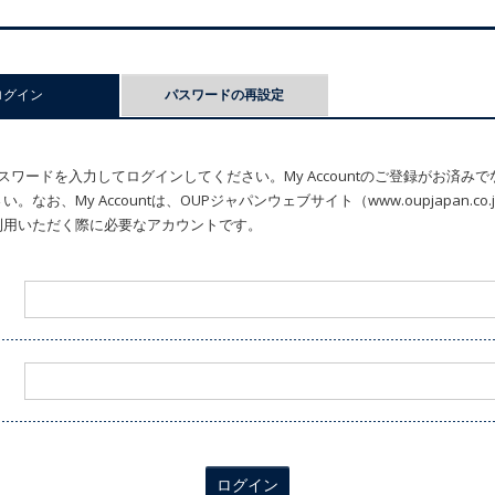
ログイン
(アクティブなタブ)
パスワードの再設定
ワードを入力してログインしてください。My Accountのご登録がお済み
なお、My Accountは、OUPジャパンウェブサイト（www.oupjapan.c
利用いただく際に必要なアカウントです。
ログイン