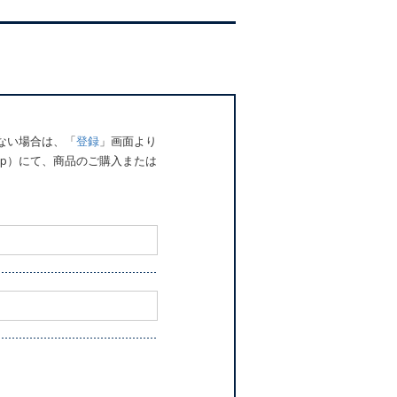
でない場合は、「
登録
」画面より
o.jp）にて、商品のご購入または