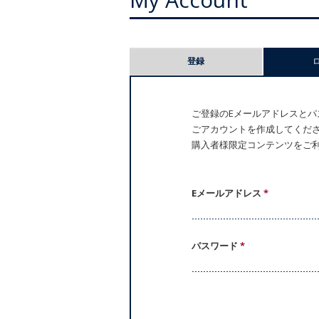
プ
登録
ラ
イ
ご登録のEメールアドレスとパス
ごアカウントを作成してください。
マ
購入者様限定コンテンツをご
リ
ー
Eメールアドレス
*
タ
パスワード
*
ブ