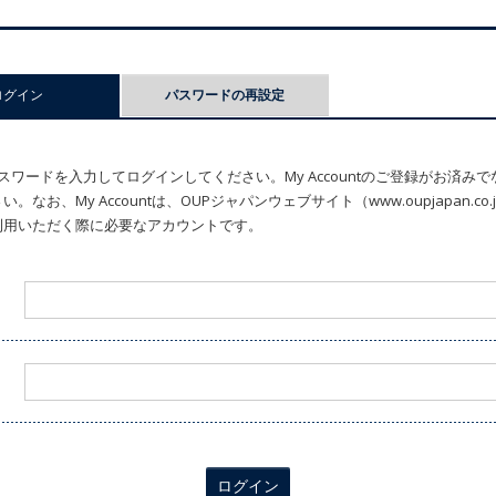
ログイン
(アクティブなタブ)
パスワードの再設定
ワードを入力してログインしてください。My Accountのご登録がお済み
なお、My Accountは、OUPジャパンウェブサイト（www.oupjapan.c
利用いただく際に必要なアカウントです。
ログイン