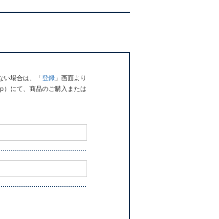
でない場合は、「
登録
」画面より
o.jp）にて、商品のご購入または