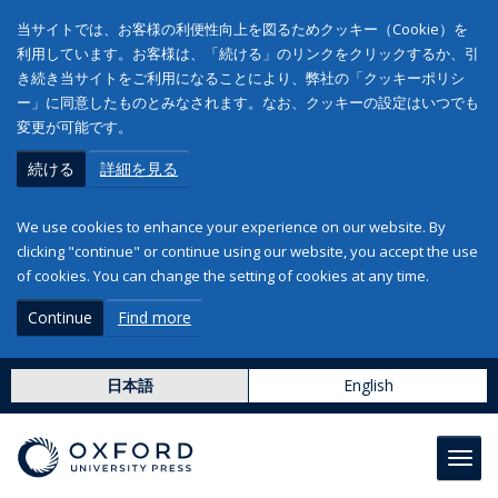
当サイトでは、お客様の利便性向上を図るためクッキー（Cookie）を
利用しています。お客様は、「続ける」のリンクをクリックするか、引
き続き当サイトをご利用になることにより、弊社の「クッキーポリシ
ー」に同意したものとみなされます。なお、クッキーの設定はいつでも
変更が可能です。
続ける
詳細を見る
We use cookies to enhance your experience on our website. By
clicking "continue" or continue using our website, you accept the use
of cookies. You can change the setting of cookies at any time.
Continue
Find more
日本語
English
Toggl
navig