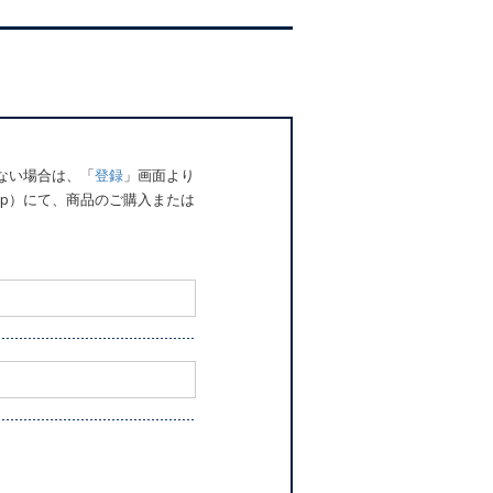
でない場合は、「
登録
」画面より
o.jp）にて、商品のご購入または