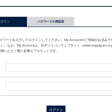
ログイン
(アクティブなタブ)
パスワードの再設定
ワードを入力してログインしてください。My Accountのご登録がお済み
なお、My Accountは、OUPジャパンウェブサイト（www.oupjapan.c
利用いただく際に必要なアカウントです。
ログイン