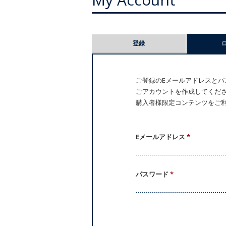
プ
登録
ラ
イ
ご登録のEメールアドレスとパス
ごアカウントを作成してください。
マ
購入者様限定コンテンツをご
リ
ー
Eメールアドレス
*
タ
パスワード
*
ブ