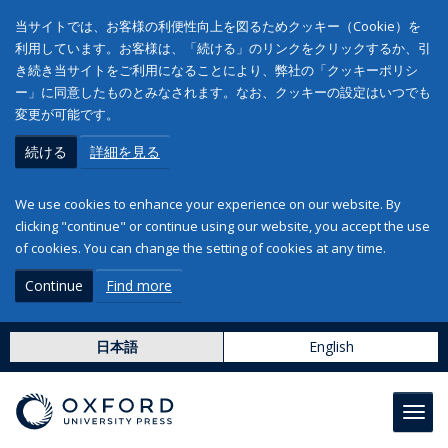
当サイトでは、お客様の利便性向上を図るためクッキー（Cookie）を
利用しています。お客様は、「続ける」のリンクをクリックするか、引
き続き当サイトをご利用になることにより、弊社の「クッキーポリシ
ー」に同意したものとみなされます。なお、クッキーの設定はいつでも
変更が可能です。
続ける
詳細を見る
We use cookies to enhance your experience on our website. By
clicking "continue" or continue using our website, you accept the use
of cookies. You can change the setting of cookies at any time.
Continue
Find more
日本語
English
Toggl
navig