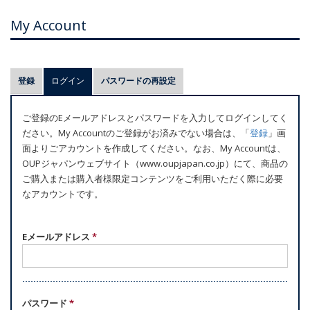
My Account
プ
登録
ログイン
(アクティブなタブ)
パスワードの再設定
ラ
イ
ご登録のEメールアドレスとパスワードを入力してログインしてく
マ
ださい。My Accountのご登録がお済みでない場合は、「
登録
」画
リ
面よりごアカウントを作成してください。なお、My Accountは、
ー
OUPジャパンウェブサイト（www.oupjapan.co.jp）にて、商品の
ご購入または購入者様限定コンテンツをご利用いただく際に必要
タ
なアカウントです。
ブ
Eメールアドレス
*
パスワード
*