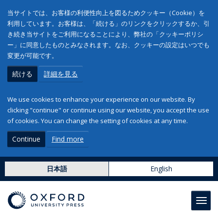
当サイトでは、お客様の利便性向上を図るためクッキー（Cookie）を
利用しています。お客様は、「続ける」のリンクをクリックするか、引
き続き当サイトをご利用になることにより、弊社の「クッキーポリシ
ー」に同意したものとみなされます。なお、クッキーの設定はいつでも
変更が可能です。
続ける
詳細を見る
We use cookies to enhance your experience on our website. By
clicking "continue" or continue using our website, you accept the use
of cookies. You can change the setting of cookies at any time.
Continue
Find more
日本語
English
Toggl
navig