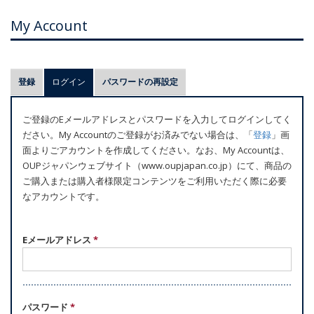
My Account
プ
登録
ログイン
(アクティブなタブ)
パスワードの再設定
ラ
イ
ご登録のEメールアドレスとパスワードを入力してログインしてく
マ
ださい。My Accountのご登録がお済みでない場合は、「
登録
」画
リ
面よりごアカウントを作成してください。なお、My Accountは、
ー
OUPジャパンウェブサイト（www.oupjapan.co.jp）にて、商品の
ご購入または購入者様限定コンテンツをご利用いただく際に必要
タ
なアカウントです。
ブ
Eメールアドレス
*
パスワード
*