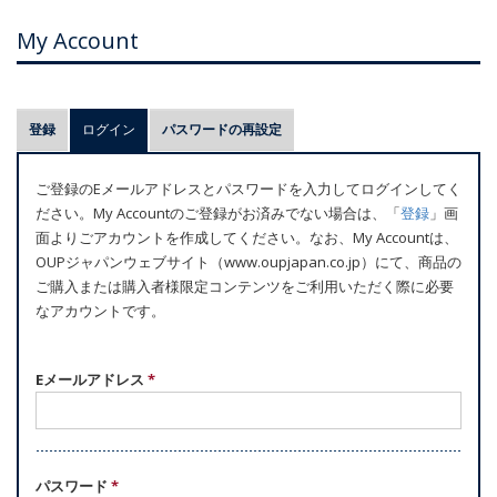
My Account
プ
登録
ログイン
(アクティブなタブ)
パスワードの再設定
ラ
イ
ご登録のEメールアドレスとパスワードを入力してログインしてく
マ
ださい。My Accountのご登録がお済みでない場合は、「
登録
」画
リ
面よりごアカウントを作成してください。なお、My Accountは、
ー
OUPジャパンウェブサイト（www.oupjapan.co.jp）にて、商品の
ご購入または購入者様限定コンテンツをご利用いただく際に必要
タ
なアカウントです。
ブ
Eメールアドレス
*
パスワード
*