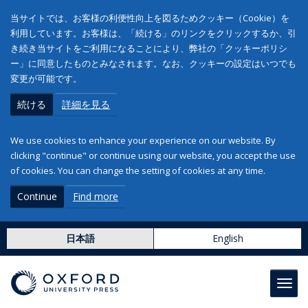
当サイトでは、お客様の利便性向上を図るためクッキー（Cookie）を
利用しています。お客様は、「続ける」のリンクをクリックするか、引
き続き当サイトをご利用になることにより、弊社の「クッキーポリシ
ー」に同意したものとみなされます。なお、クッキーの設定はいつでも
変更が可能です。
続ける
詳細を見る
We use cookies to enhance your experience on our website. By
clicking "continue" or continue using our website, you accept the use
of cookies. You can change the setting of cookies at any time.
Continue
Find more
日本語
English
Toggl
navig