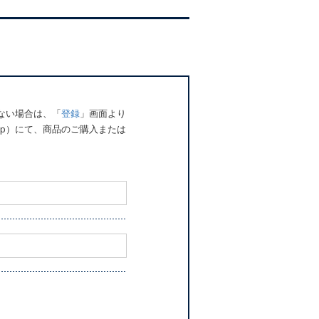
でない場合は、「
登録
」画面より
o.jp）にて、商品のご購入または