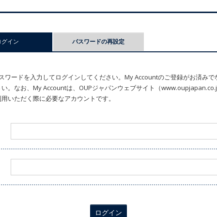
ログイン
(アクティブなタブ)
パスワードの再設定
ワードを入力してログインしてください。My Accountのご登録がお済み
なお、My Accountは、OUPジャパンウェブサイト（www.oupjapan.c
利用いただく際に必要なアカウントです。
ログイン