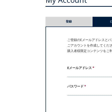
プ
登録
ラ
イ
ご登録のEメールアドレスとパス
ごアカウントを作成してください。
マ
購入者様限定コンテンツをご
リ
ー
Eメールアドレス
*
タ
パスワード
*
ブ