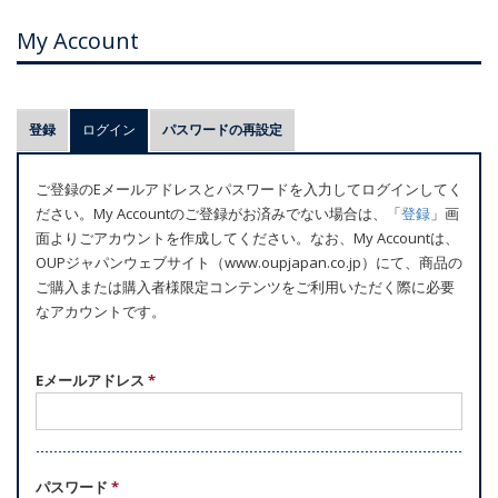
My Account
プ
登録
ログイン
(アクティブなタブ)
パスワードの再設定
ラ
イ
ご登録のEメールアドレスとパスワードを入力してログインしてく
マ
ださい。My Accountのご登録がお済みでない場合は、「
登録
」画
リ
面よりごアカウントを作成してください。なお、My Accountは、
ー
OUPジャパンウェブサイト（www.oupjapan.co.jp）にて、商品の
ご購入または購入者様限定コンテンツをご利用いただく際に必要
タ
なアカウントです。
ブ
Eメールアドレス
*
パスワード
*