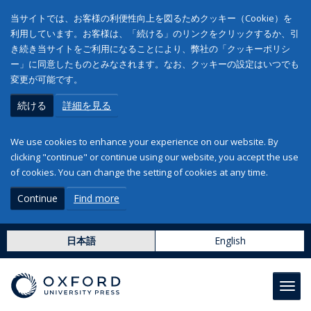
当サイトでは、お客様の利便性向上を図るためクッキー（Cookie）を
利用しています。お客様は、「続ける」のリンクをクリックするか、引
き続き当サイトをご利用になることにより、弊社の「クッキーポリシ
ー」に同意したものとみなされます。なお、クッキーの設定はいつでも
変更が可能です。
続ける
詳細を見る
We use cookies to enhance your experience on our website. By
clicking "continue" or continue using our website, you accept the use
of cookies. You can change the setting of cookies at any time.
Continue
Find more
日本語
English
Toggl
navig