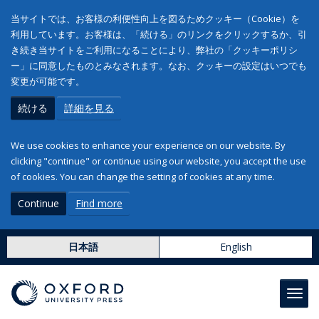
当サイトでは、お客様の利便性向上を図るためクッキー（Cookie）を
利用しています。お客様は、「続ける」のリンクをクリックするか、引
き続き当サイトをご利用になることにより、弊社の「クッキーポリシ
ー」に同意したものとみなされます。なお、クッキーの設定はいつでも
変更が可能です。
続ける
詳細を見る
We use cookies to enhance your experience on our website. By
clicking "continue" or continue using our website, you accept the use
of cookies. You can change the setting of cookies at any time.
Continue
Find more
日本語
English
Toggl
navig