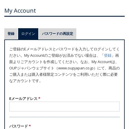
My Account
プ
登録
ログイン
(アクティブなタブ)
パスワードの再設定
ラ
イ
ご登録のEメールアドレスとパスワードを入力してログインしてく
マ
ださい。My Accountのご登録がお済みでない場合は、「
登録
」画
リ
面よりごアカウントを作成してください。なお、My Accountは、
ー
OUPジャパンウェブサイト（www.oupjapan.co.jp）にて、商品の
ご購入または購入者様限定コンテンツをご利用いただく際に必要
タ
なアカウントです。
ブ
Eメールアドレス
*
パスワード
*