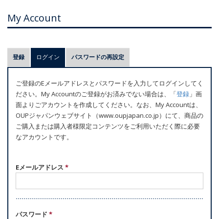
My Account
プ
登録
ログイン
(アクティブなタブ)
パスワードの再設定
ラ
イ
ご登録のEメールアドレスとパスワードを入力してログインしてく
マ
ださい。My Accountのご登録がお済みでない場合は、「
登録
」画
リ
面よりごアカウントを作成してください。なお、My Accountは、
ー
OUPジャパンウェブサイト（www.oupjapan.co.jp）にて、商品の
ご購入または購入者様限定コンテンツをご利用いただく際に必要
タ
なアカウントです。
ブ
Eメールアドレス
*
パスワード
*