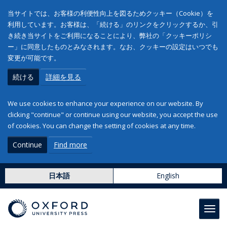
当サイトでは、お客様の利便性向上を図るためクッキー（Cookie）を
利用しています。お客様は、「続ける」のリンクをクリックするか、引
き続き当サイトをご利用になることにより、弊社の「クッキーポリシ
ー」に同意したものとみなされます。なお、クッキーの設定はいつでも
変更が可能です。
続ける
詳細を見る
We use cookies to enhance your experience on our website. By
clicking "continue" or continue using our website, you accept the use
of cookies. You can change the setting of cookies at any time.
Continue
Find more
日本語
English
Toggl
navig