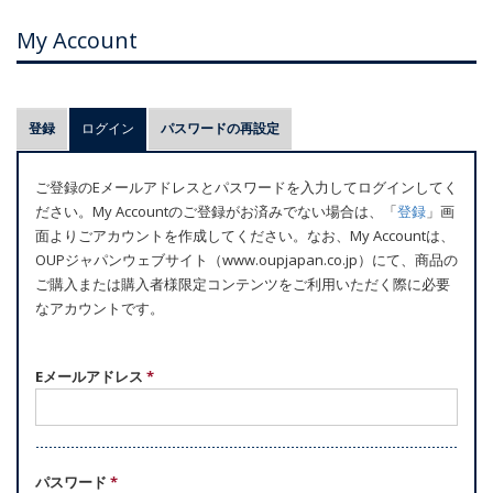
My Account
プ
登録
ログイン
(アクティブなタブ)
パスワードの再設定
ラ
イ
ご登録のEメールアドレスとパスワードを入力してログインしてく
マ
ださい。My Accountのご登録がお済みでない場合は、「
登録
」画
リ
面よりごアカウントを作成してください。なお、My Accountは、
ー
OUPジャパンウェブサイト（www.oupjapan.co.jp）にて、商品の
ご購入または購入者様限定コンテンツをご利用いただく際に必要
タ
なアカウントです。
ブ
Eメールアドレス
*
パスワード
*