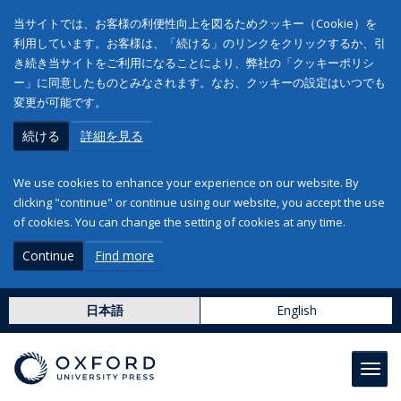
当サイトでは、お客様の利便性向上を図るためクッキー（Cookie）を
利用しています。お客様は、「続ける」のリンクをクリックするか、引
き続き当サイトをご利用になることにより、弊社の「クッキーポリシ
ー」に同意したものとみなされます。なお、クッキーの設定はいつでも
変更が可能です。
続ける
詳細を見る
We use cookies to enhance your experience on our website. By
clicking "continue" or continue using our website, you accept the use
of cookies. You can change the setting of cookies at any time.
Continue
Find more
日本語
English
Toggl
navig