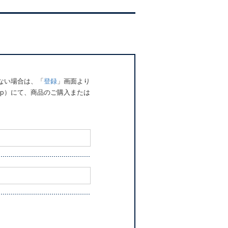
でない場合は、「
登録
」画面より
o.jp）にて、商品のご購入または