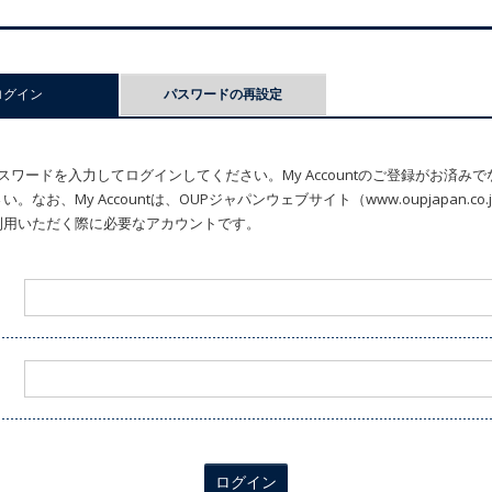
ログイン
(アクティブなタブ)
パスワードの再設定
ワードを入力してログインしてください。My Accountのご登録がお済み
なお、My Accountは、OUPジャパンウェブサイト（www.oupjapan.c
利用いただく際に必要なアカウントです。
ログイン