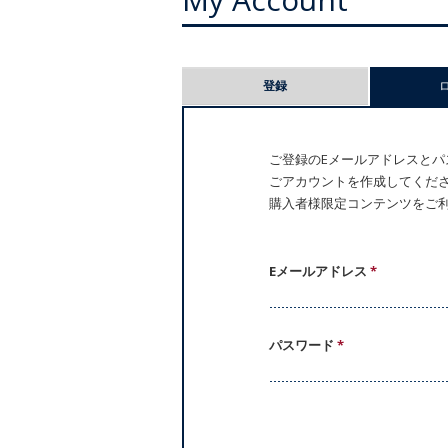
プ
登録
ラ
イ
ご登録のEメールアドレスとパス
ごアカウントを作成してください。
マ
購入者様限定コンテンツをご
リ
ー
Eメールアドレス
*
タ
パスワード
*
ブ