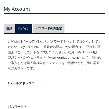
My Account
プ
登録
ログイン
(アクティブなタブ)
パスワードの再設定
ラ
イ
ご登録のEメールアドレスとパスワードを入力してログインしてく
マ
ださい。My Accountのご登録がお済みでない場合は、「
登録
」画
リ
面よりごアカウントを作成してください。なお、My Accountは、
ー
OUPジャパンウェブサイト（www.oupjapan.co.jp）にて、商品の
ご購入または購入者様限定コンテンツをご利用いただく際に必要
タ
なアカウントです。
ブ
Eメールアドレス
*
パスワード
*