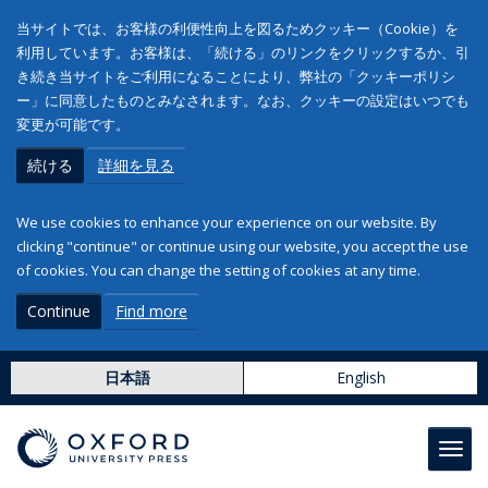
当サイトでは、お客様の利便性向上を図るためクッキー（Cookie）を
利用しています。お客様は、「続ける」のリンクをクリックするか、引
き続き当サイトをご利用になることにより、弊社の「クッキーポリシ
ー」に同意したものとみなされます。なお、クッキーの設定はいつでも
変更が可能です。
続ける
詳細を見る
We use cookies to enhance your experience on our website. By
clicking "continue" or continue using our website, you accept the use
of cookies. You can change the setting of cookies at any time.
Continue
Find more
日本語
English
Toggl
navig