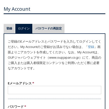
My Account
プ
登録
ログイン
(アクティブなタブ)
パスワードの再設定
ラ
イ
ご登録のEメールアドレスとパスワードを入力してログインしてく
マ
ださい。My Accountのご登録がお済みでない場合は、「
登録
」画
リ
面よりごアカウントを作成してください。なお、My Accountは、
ー
OUPジャパンウェブサイト（www.oupjapan.co.jp）にて、商品の
ご購入または購入者様限定コンテンツをご利用いただく際に必要
タ
なアカウントです。
ブ
Eメールアドレス
*
パスワード
*