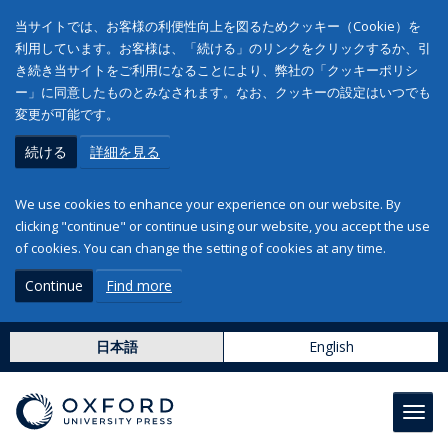
当サイトでは、お客様の利便性向上を図るためクッキー（Cookie）を
利用しています。お客様は、「続ける」のリンクをクリックするか、引
き続き当サイトをご利用になることにより、弊社の「クッキーポリシ
ー」に同意したものとみなされます。なお、クッキーの設定はいつでも
変更が可能です。
続ける
詳細を見る
We use cookies to enhance your experience on our website. By
clicking "continue" or continue using our website, you accept the use
of cookies. You can change the setting of cookies at any time.
Continue
Find more
日本語
English
Toggl
navig