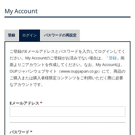
My Account
プ
登録
ログイン
(アクティブなタブ)
パスワードの再設定
ラ
イ
ご登録のEメールアドレスとパスワードを入力してログインしてく
マ
ださい。My Accountのご登録がお済みでない場合は、「
登録
」画
リ
面よりごアカウントを作成してください。なお、My Accountは、
ー
OUPジャパンウェブサイト（www.oupjapan.co.jp）にて、商品の
ご購入または購入者様限定コンテンツをご利用いただく際に必要
タ
なアカウントです。
ブ
Eメールアドレス
*
パスワード
*