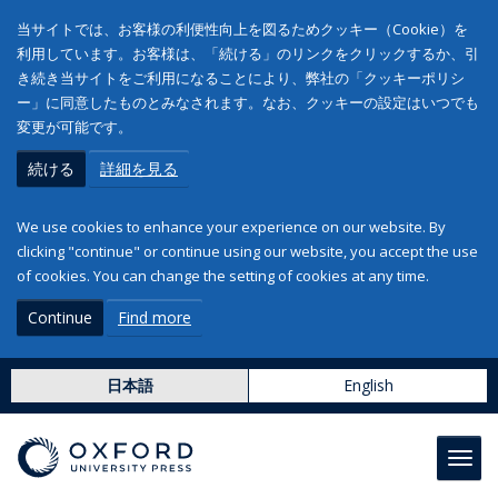
当サイトでは、お客様の利便性向上を図るためクッキー（Cookie）を
利用しています。お客様は、「続ける」のリンクをクリックするか、引
き続き当サイトをご利用になることにより、弊社の「クッキーポリシ
ー」に同意したものとみなされます。なお、クッキーの設定はいつでも
変更が可能です。
続ける
詳細を見る
We use cookies to enhance your experience on our website. By
clicking "continue" or continue using our website, you accept the use
of cookies. You can change the setting of cookies at any time.
Continue
Find more
日本語
English
Toggl
navig