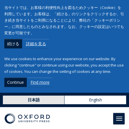
当サイトでは、お客様の利便性向上を図るためクッキー（Cookie）を
利用しています。お客様は、「続ける」のリンクをクリックするか、引
き続き当サイトをご利用になることにより、弊社の「クッキーポリシ
ー」に同意したものとみなされます。なお、クッキーの設定はいつでも
変更が可能です。
続ける
詳細を見る
We use cookies to enhance your experience on our website. By
clicking "continue" or continue using our website, you accept the use
of cookies. You can change the setting of cookies at any time.
Continue
Find more
日本語
English
Toggl
navig