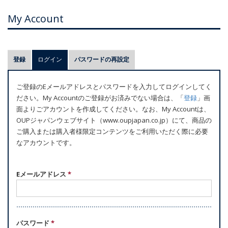
My Account
プ
登録
ログイン
(アクティブなタブ)
パスワードの再設定
ラ
イ
ご登録のEメールアドレスとパスワードを入力してログインしてく
マ
ださい。My Accountのご登録がお済みでない場合は、「
登録
」画
リ
面よりごアカウントを作成してください。なお、My Accountは、
ー
OUPジャパンウェブサイト（www.oupjapan.co.jp）にて、商品の
ご購入または購入者様限定コンテンツをご利用いただく際に必要
タ
なアカウントです。
ブ
Eメールアドレス
*
パスワード
*