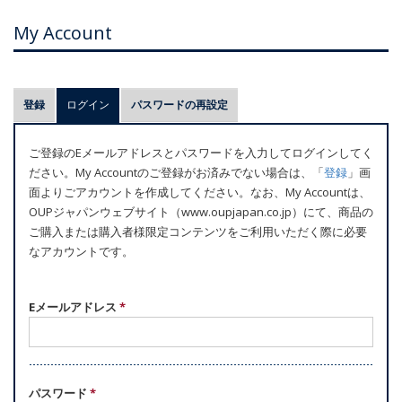
My Account
プ
登録
ログイン
(アクティブなタブ)
パスワードの再設定
ラ
イ
ご登録のEメールアドレスとパスワードを入力してログインしてく
マ
ださい。My Accountのご登録がお済みでない場合は、「
登録
」画
リ
面よりごアカウントを作成してください。なお、My Accountは、
ー
OUPジャパンウェブサイト（www.oupjapan.co.jp）にて、商品の
ご購入または購入者様限定コンテンツをご利用いただく際に必要
タ
なアカウントです。
ブ
Eメールアドレス
*
パスワード
*