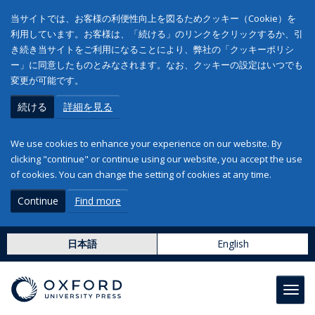
当サイトでは、お客様の利便性向上を図るためクッキー（Cookie）を
利用しています。お客様は、「続ける」のリンクをクリックするか、引
き続き当サイトをご利用になることにより、弊社の「クッキーポリシ
ー」に同意したものとみなされます。なお、クッキーの設定はいつでも
変更が可能です。
続ける
詳細を見る
We use cookies to enhance your experience on our website. By
clicking "continue" or continue using our website, you accept the use
of cookies. You can change the setting of cookies at any time.
Continue
Find more
日本語
English
Toggl
navig