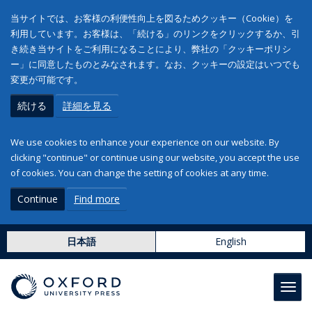
当サイトでは、お客様の利便性向上を図るためクッキー（Cookie）を
利用しています。お客様は、「続ける」のリンクをクリックするか、引
き続き当サイトをご利用になることにより、弊社の「クッキーポリシ
ー」に同意したものとみなされます。なお、クッキーの設定はいつでも
変更が可能です。
続ける
詳細を見る
We use cookies to enhance your experience on our website. By
clicking "continue" or continue using our website, you accept the use
of cookies. You can change the setting of cookies at any time.
Continue
Find more
日本語
English
Toggl
navig