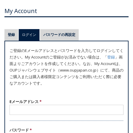
My Account
プ
登録
ログイン
(アクティブなタブ)
パスワードの再設定
ラ
イ
ご登録のEメールアドレスとパスワードを入力してログインしてく
マ
ださい。My Accountのご登録がお済みでない場合は、「
登録
」画
リ
面よりごアカウントを作成してください。なお、My Accountは、
ー
OUPジャパンウェブサイト（www.oupjapan.co.jp）にて、商品の
ご購入または購入者様限定コンテンツをご利用いただく際に必要
タ
なアカウントです。
ブ
Eメールアドレス
*
パスワード
*