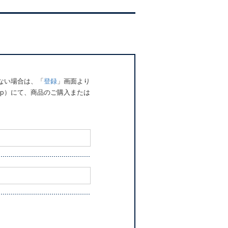
でない場合は、「
登録
」画面より
o.jp）にて、商品のご購入または