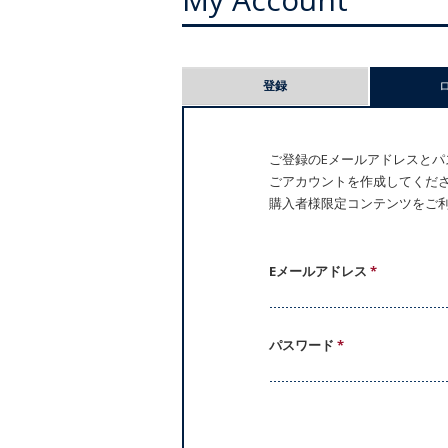
プ
登録
ラ
イ
ご登録のEメールアドレスとパス
ごアカウントを作成してください。
マ
購入者様限定コンテンツをご
リ
ー
Eメールアドレス
*
タ
パスワード
*
ブ