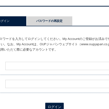
ログイン
(アクティブなタブ)
パスワードの再設定
ワードを入力してログインしてください。My Accountのご登録がお済み
なお、My Accountは、OUPジャパンウェブサイト（www.oupjapan.c
利用いただく際に必要なアカウントです。
ログイン