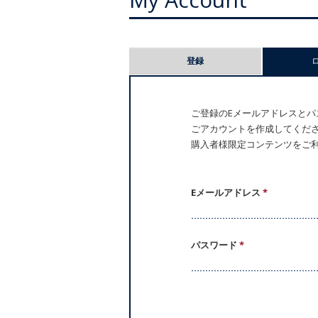
プ
登録
ラ
イ
ご登録のEメールアドレスとパス
ごアカウントを作成してください。
マ
購入者様限定コンテンツをご
リ
ー
Eメールアドレス
*
タ
パスワード
*
ブ