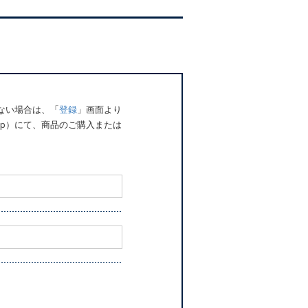
でない場合は、「
登録
」画面より
o.jp）にて、商品のご購入または