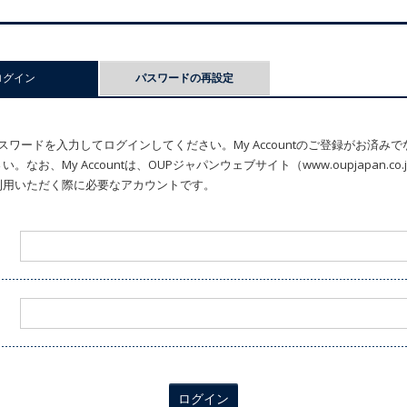
ログイン
(アクティブなタブ)
パスワードの再設定
ワードを入力してログインしてください。My Accountのご登録がお済み
なお、My Accountは、OUPジャパンウェブサイト（www.oupjapan.c
利用いただく際に必要なアカウントです。
ログイン