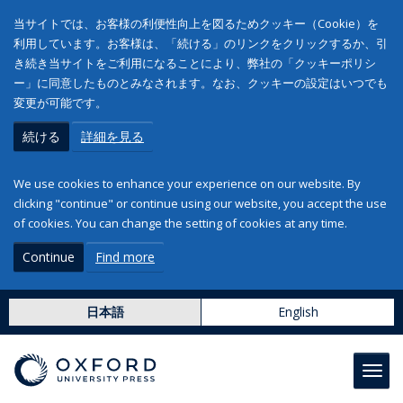
当サイトでは、お客様の利便性向上を図るためクッキー（Cookie）を
利用しています。お客様は、「続ける」のリンクをクリックするか、引
き続き当サイトをご利用になることにより、弊社の「クッキーポリシ
ー」に同意したものとみなされます。なお、クッキーの設定はいつでも
変更が可能です。
続ける
詳細を見る
We use cookies to enhance your experience on our website. By
clicking "continue" or continue using our website, you accept the use
of cookies. You can change the setting of cookies at any time.
Continue
Find more
日本語
English
Toggl
navig