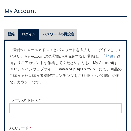
My Account
プ
登録
ログイン
(アクティブなタブ)
パスワードの再設定
ラ
イ
ご登録のEメールアドレスとパスワードを入力してログインしてく
マ
ださい。My Accountのご登録がお済みでない場合は、「
登録
」画
リ
面よりごアカウントを作成してください。なお、My Accountは、
ー
OUPジャパンウェブサイト（www.oupjapan.co.jp）にて、商品の
ご購入または購入者様限定コンテンツをご利用いただく際に必要
タ
なアカウントです。
ブ
Eメールアドレス
*
パスワード
*