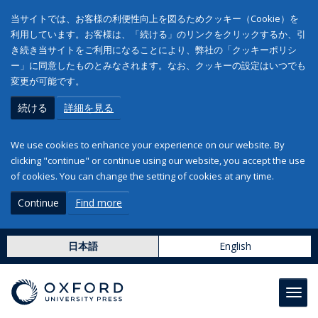
当サイトでは、お客様の利便性向上を図るためクッキー（Cookie）を
利用しています。お客様は、「続ける」のリンクをクリックするか、引
き続き当サイトをご利用になることにより、弊社の「クッキーポリシ
ー」に同意したものとみなされます。なお、クッキーの設定はいつでも
変更が可能です。
続ける
詳細を見る
We use cookies to enhance your experience on our website. By
clicking "continue" or continue using our website, you accept the use
of cookies. You can change the setting of cookies at any time.
Continue
Find more
日本語
English
Toggl
navig