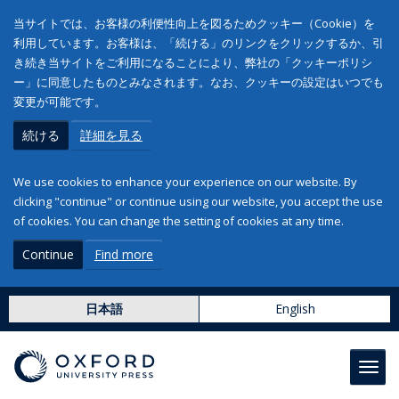
当サイトでは、お客様の利便性向上を図るためクッキー（Cookie）を
利用しています。お客様は、「続ける」のリンクをクリックするか、引
き続き当サイトをご利用になることにより、弊社の「クッキーポリシ
ー」に同意したものとみなされます。なお、クッキーの設定はいつでも
変更が可能です。
続ける
詳細を見る
We use cookies to enhance your experience on our website. By
clicking "continue" or continue using our website, you accept the use
of cookies. You can change the setting of cookies at any time.
Continue
Find more
日本語
English
Toggl
navig