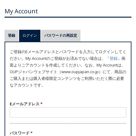
My Account
プ
登録
ログイン
(アクティブなタブ)
パスワードの再設定
ラ
イ
ご登録のEメールアドレスとパスワードを入力してログインしてく
マ
ださい。My Accountのご登録がお済みでない場合は、「
登録
」画
リ
面よりごアカウントを作成してください。なお、My Accountは、
ー
OUPジャパンウェブサイト（www.oupjapan.co.jp）にて、商品の
ご購入または購入者様限定コンテンツをご利用いただく際に必要
タ
なアカウントです。
ブ
Eメールアドレス
*
パスワード
*