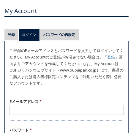
My Account
プ
登録
ログイン
(アクティブなタブ)
パスワードの再設定
ラ
イ
ご登録のEメールアドレスとパスワードを入力してログインしてく
マ
ださい。My Accountのご登録がお済みでない場合は、「
登録
」画
リ
面よりごアカウントを作成してください。なお、My Accountは、
ー
OUPジャパンウェブサイト（www.oupjapan.co.jp）にて、商品の
ご購入または購入者様限定コンテンツをご利用いただく際に必要
タ
なアカウントです。
ブ
Eメールアドレス
*
パスワード
*