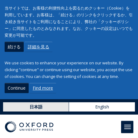
当サイトでは、お客様の利便性向上を図るためクッキー（Cookie）を
利用しています。お客様は、「続ける」のリンクをクリックするか、引
き続き当サイトをご利用になることにより、弊社の「クッキーポリシ
ー」に同意したものとみなされます。なお、クッキーの設定はいつでも
変更が可能です。
続ける
詳細を見る
We use cookies to enhance your experience on our website. By
clicking "continue" or continue using our website, you accept the use
of cookies. You can change the setting of cookies at any time.
Continue
Find more
日本語
English
Toggl
navig