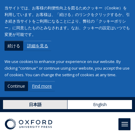
当サイトでは、お客様の利便性向上を図るためクッキー（Cookie）を
利用しています。お客様は、「続ける」のリンクをクリックするか、引
き続き当サイトをご利用になることにより、弊社の「クッキーポリシ
ー」に同意したものとみなされます。なお、クッキーの設定はいつでも
変更が可能です。
続ける
詳細を見る
We use cookies to enhance your experience on our website. By
clicking "continue" or continue using our website, you accept the use
of cookies. You can change the setting of cookies at any time.
Continue
Find more
日本語
English
Toggl
navig