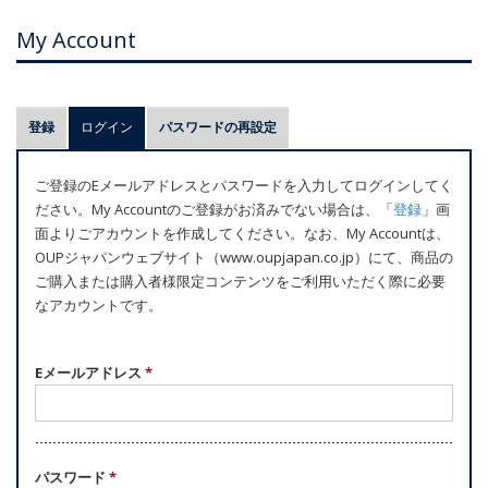
My Account
プ
登録
ログイン
(アクティブなタブ)
パスワードの再設定
ラ
イ
ご登録のEメールアドレスとパスワードを入力してログインしてく
マ
ださい。My Accountのご登録がお済みでない場合は、「
登録
」画
リ
面よりごアカウントを作成してください。なお、My Accountは、
ー
OUPジャパンウェブサイト（www.oupjapan.co.jp）にて、商品の
ご購入または購入者様限定コンテンツをご利用いただく際に必要
タ
なアカウントです。
ブ
Eメールアドレス
*
パスワード
*