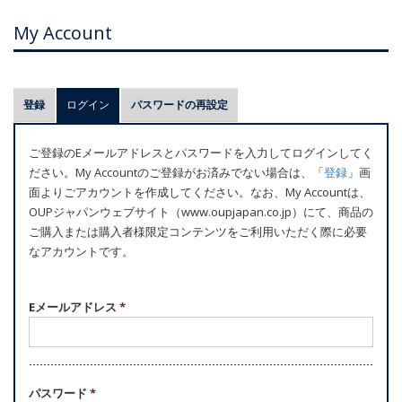
My Account
プ
登録
ログイン
(アクティブなタブ)
パスワードの再設定
ラ
イ
ご登録のEメールアドレスとパスワードを入力してログインしてく
マ
ださい。My Accountのご登録がお済みでない場合は、「
登録
」画
リ
面よりごアカウントを作成してください。なお、My Accountは、
ー
OUPジャパンウェブサイト（www.oupjapan.co.jp）にて、商品の
ご購入または購入者様限定コンテンツをご利用いただく際に必要
タ
なアカウントです。
ブ
Eメールアドレス
*
パスワード
*