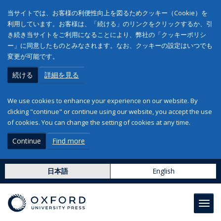
当サイトでは、お客様の利便性向上を図るためクッキー（Cookie）を
利用しています。お客様は、「続ける」のリンクをクリックするか、引
き続き当サイトをご利用になることにより、弊社の「クッキーポリシ
ー」に同意したものとみなされます。なお、クッキーの設定はいつでも
変更が可能です。
続ける
詳細を見る
We use cookies to enhance your experience on our website. By
clicking "continue" or continue using our website, you accept the use
of cookies. You can change the setting of cookies at any time.
Continue
Find more
日本語
English
Toggl
navig