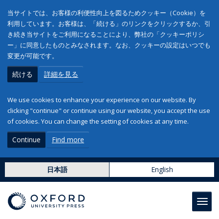
当サイトでは、お客様の利便性向上を図るためクッキー（Cookie）を
利用しています。お客様は、「続ける」のリンクをクリックするか、引
き続き当サイトをご利用になることにより、弊社の「クッキーポリシ
ー」に同意したものとみなされます。なお、クッキーの設定はいつでも
変更が可能です。
続ける
詳細を見る
We use cookies to enhance your experience on our website. By
clicking "continue" or continue using our website, you accept the use
of cookies. You can change the setting of cookies at any time.
Continue
Find more
日本語
English
Toggl
navig