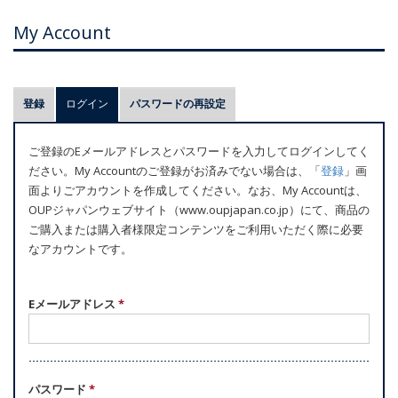
My Account
プ
登録
ログイン
(アクティブなタブ)
パスワードの再設定
ラ
イ
ご登録のEメールアドレスとパスワードを入力してログインしてく
マ
ださい。My Accountのご登録がお済みでない場合は、「
登録
」画
リ
面よりごアカウントを作成してください。なお、My Accountは、
ー
OUPジャパンウェブサイト（www.oupjapan.co.jp）にて、商品の
ご購入または購入者様限定コンテンツをご利用いただく際に必要
タ
なアカウントです。
ブ
Eメールアドレス
*
パスワード
*