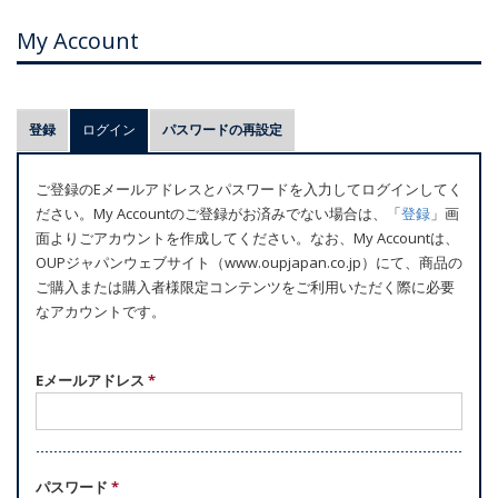
My Account
プ
登録
ログイン
(アクティブなタブ)
パスワードの再設定
ラ
イ
ご登録のEメールアドレスとパスワードを入力してログインしてく
マ
ださい。My Accountのご登録がお済みでない場合は、「
登録
」画
リ
面よりごアカウントを作成してください。なお、My Accountは、
ー
OUPジャパンウェブサイト（www.oupjapan.co.jp）にて、商品の
ご購入または購入者様限定コンテンツをご利用いただく際に必要
タ
なアカウントです。
ブ
Eメールアドレス
*
パスワード
*