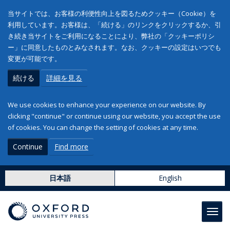
当サイトでは、お客様の利便性向上を図るためクッキー（Cookie）を
利用しています。お客様は、「続ける」のリンクをクリックするか、引
き続き当サイトをご利用になることにより、弊社の「クッキーポリシ
ー」に同意したものとみなされます。なお、クッキーの設定はいつでも
変更が可能です。
続ける
詳細を見る
We use cookies to enhance your experience on our website. By
clicking "continue" or continue using our website, you accept the use
of cookies. You can change the setting of cookies at any time.
Continue
Find more
日本語
English
Toggl
navig