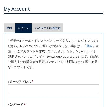
My Account
プ
登録
ログイン
(アクティブなタブ)
パスワードの再設定
ラ
イ
ご登録のEメールアドレスとパスワードを入力してログインしてく
マ
ださい。My Accountのご登録がお済みでない場合は、「
登録
」画
リ
面よりごアカウントを作成してください。なお、My Accountは、
ー
OUPジャパンウェブサイト（www.oupjapan.co.jp）にて、商品の
ご購入または購入者様限定コンテンツをご利用いただく際に必要
タ
なアカウントです。
ブ
Eメールアドレス
*
パスワード
*