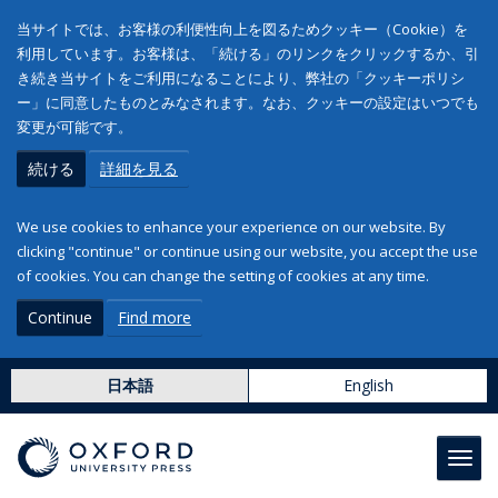
当サイトでは、お客様の利便性向上を図るためクッキー（Cookie）を
利用しています。お客様は、「続ける」のリンクをクリックするか、引
き続き当サイトをご利用になることにより、弊社の「クッキーポリシ
ー」に同意したものとみなされます。なお、クッキーの設定はいつでも
変更が可能です。
続ける
詳細を見る
We use cookies to enhance your experience on our website. By
clicking "continue" or continue using our website, you accept the use
of cookies. You can change the setting of cookies at any time.
Continue
Find more
日本語
English
Toggl
navig