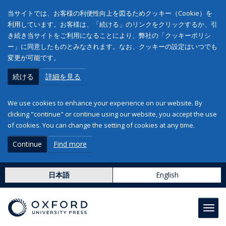
当サイトでは、お客様の利便性向上を図るためクッキー（Cookie）を
利用しています。お客様は、「続ける」のリンクをクリックするか、引
き続き当サイトをご利用になることにより、弊社の「クッキーポリシ
ー」に同意したものとみなされます。なお、クッキーの設定はいつでも
変更が可能です。
続ける
詳細を見る
We use cookies to enhance your experience on our website. By
clicking "continue" or continue using our website, you accept the use
of cookies. You can change the setting of cookies at any time.
Continue
Find more
日本語
English
Toggl
navig