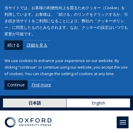
当サイトでは、お客様の利便性向上を図るためクッキー（Cookie）を
利用しています。お客様は、「続ける」のリンクをクリックするか、引
き続き当サイトをご利用になることにより、弊社の「クッキーポリシ
ー」に同意したものとみなされます。なお、クッキーの設定はいつでも
変更が可能です。
続ける
詳細を見る
We use cookies to enhance your experience on our website. By
clicking "continue" or continue using our website, you accept the use
of cookies. You can change the setting of cookies at any time.
Continue
Find more
日本語
English
Toggl
navig