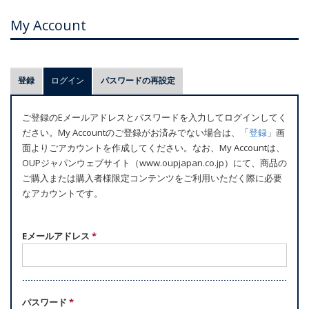
My Account
プ
登録
ログイン
(アクティブなタブ)
パスワードの再設定
ラ
イ
ご登録のEメールアドレスとパスワードを入力してログインしてく
マ
ださい。My Accountのご登録がお済みでない場合は、「
登録
」画
リ
面よりごアカウントを作成してください。なお、My Accountは、
ー
OUPジャパンウェブサイト（www.oupjapan.co.jp）にて、商品の
ご購入または購入者様限定コンテンツをご利用いただく際に必要
タ
なアカウントです。
ブ
Eメールアドレス
*
パスワード
*