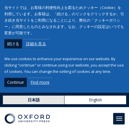
当サイトでは、お客様の利便性向上を図るためクッキー（Cookie）を
利用しています。お客様は、「続ける」のリンクをクリックするか、引
き続き当サイトをご利用になることにより、弊社の「クッキーポリシ
ー」に同意したものとみなされます。なお、クッキーの設定はいつでも
変更が可能です。
続ける
詳細を見る
We use cookies to enhance your experience on our website. By
clicking "continue" or continue using our website, you accept the use
of cookies. You can change the setting of cookies at any time.
Continue
Find more
日本語
English
Toggl
navig