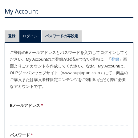
My Account
プ
登録
ログイン
(アクティブなタブ)
パスワードの再設定
ラ
イ
ご登録のEメールアドレスとパスワードを入力してログインしてく
マ
ださい。My Accountのご登録がお済みでない場合は、「
登録
」画
リ
面よりごアカウントを作成してください。なお、My Accountは、
ー
OUPジャパンウェブサイト（www.oupjapan.co.jp）にて、商品の
ご購入または購入者様限定コンテンツをご利用いただく際に必要
タ
なアカウントです。
ブ
Eメールアドレス
*
パスワード
*