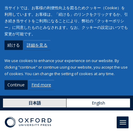
当サイトでは、お客様の利便性向上を図るためクッキー（Cookie）を
利用しています。お客様は、「続ける」のリンクをクリックするか、引
き続き当サイトをご利用になることにより、弊社の「クッキーポリシ
ー」に同意したものとみなされます。なお、クッキーの設定はいつでも
変更が可能です。
続ける
詳細を見る
We use cookies to enhance your experience on our website. By
clicking "continue" or continue using our website, you accept the use
of cookies. You can change the setting of cookies at any time.
Continue
Find more
日本語
English
Toggl
navig