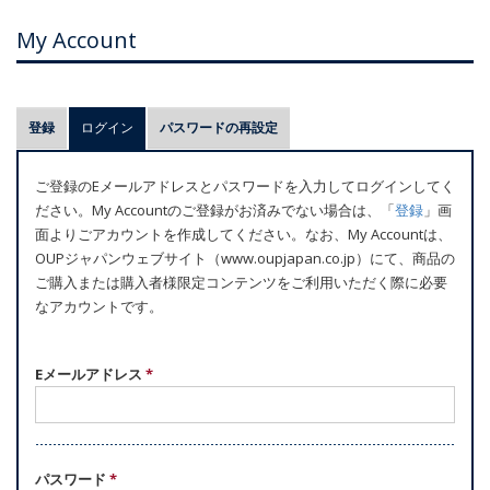
My Account
プ
登録
ログイン
(アクティブなタブ)
パスワードの再設定
ラ
イ
ご登録のEメールアドレスとパスワードを入力してログインしてく
マ
ださい。My Accountのご登録がお済みでない場合は、「
登録
」画
リ
面よりごアカウントを作成してください。なお、My Accountは、
ー
OUPジャパンウェブサイト（www.oupjapan.co.jp）にて、商品の
ご購入または購入者様限定コンテンツをご利用いただく際に必要
タ
なアカウントです。
ブ
Eメールアドレス
*
パスワード
*