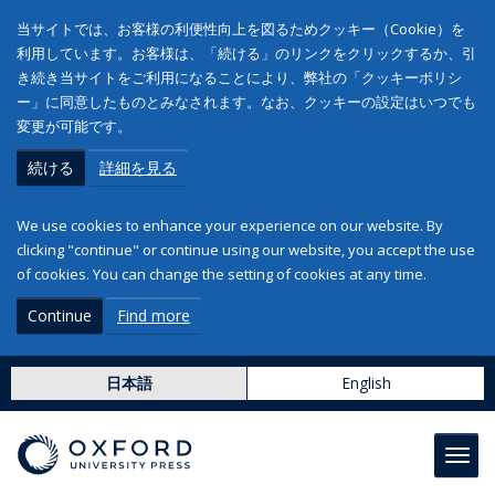
当サイトでは、お客様の利便性向上を図るためクッキー（Cookie）を
利用しています。お客様は、「続ける」のリンクをクリックするか、引
き続き当サイトをご利用になることにより、弊社の「クッキーポリシ
ー」に同意したものとみなされます。なお、クッキーの設定はいつでも
変更が可能です。
続ける
詳細を見る
We use cookies to enhance your experience on our website. By
clicking "continue" or continue using our website, you accept the use
of cookies. You can change the setting of cookies at any time.
Continue
Find more
日本語
English
Toggl
navig